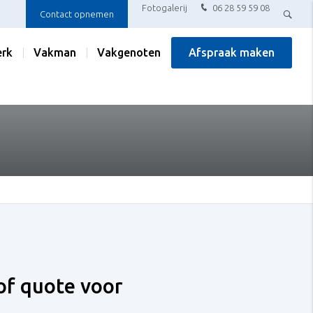
Fotogalerij
06 28 59 59 08
Contact opnemen
rk
Vakman
Vakgenoten
Afspraak maken
 of quote voor